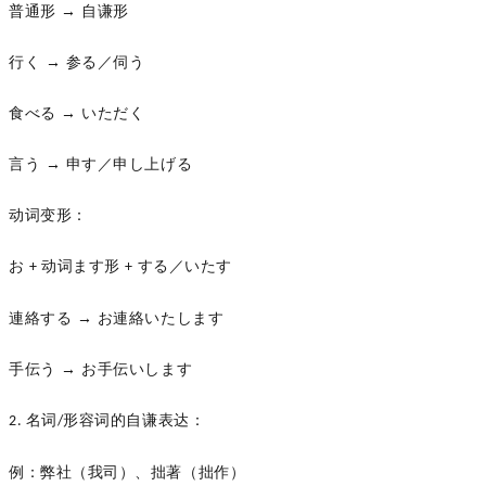
普通形
→ 自谦形
行く
→ 参る／伺う
食べる
→ いただく
言う
→ 申す／申し上げる
动词变形：
お
动词ます形
する／いたす
+
+
連絡する
→ お連絡いたします
手伝う
→ お手伝いします
名词
形容词的自谦表达：
2.
/
例
：
弊社（我司）、拙著（拙作）