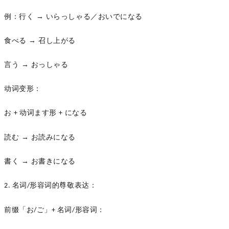
例
：
行く
→ いらっしゃる／おいでになる
食べる
→ 召し上がる
言う
→ おっしゃる
动词变形：
お
动词ます形
になる
+
+
読む
→ お読みになる
書く
→ お書きになる
名词
形容词的尊敬表达：
2.
/
前缀「お
ご」
名词
形容词：
/
+
/