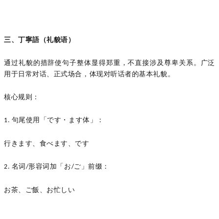
三、丁寧語（礼貌语）
通过礼貌的措辞使句子整体显得郑重，不直接涉及尊卑关系。广泛
用于日常对话、正式场合，体现对听话者的基本礼貌。
核心规则：
句尾使用「です・ます体」：
1.
行きます、食べます、です
名词
形容词加「お
ご」前缀：
2.
/
/
お茶、ご飯、お忙しい