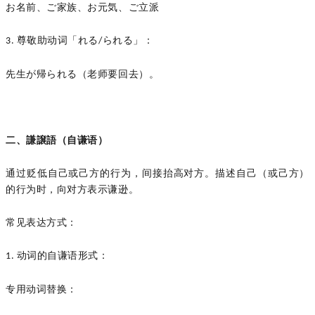
お名前、ご家族、お元気、ご立派
尊敬助动词「れる
られる」：
3.
/
先生が帰られる（老师要回去）。
二、
謙譲語（自谦语）
通过贬低自己或己方的行为，间接抬高对方。描述自己（或己方）
的行为时，向对方表示谦逊。
常见表达方式：
动词的自谦语形式：
1.
专用动词替换：