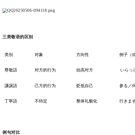
三类敬语的区别
类别
对象
方向性
例子（
尊敬語
对方的行为
抬高对方
いらっ
謙譲語
己方的行为
贬低自己
参る／
丁寧語
不特定
整体礼貌化
行きま
例句对比