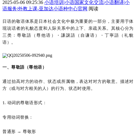
2025-05-06 09:25:36
小语培训|小语国家文化交流|小语翻译|小
语服务|外教上课-亚加达小语种中心官网
阅读
日语的敬语体系是日本社会文化中极为重要的一部分，主要用于体
现说话者的礼貌态度和人际关系中的上下、亲疏关系。其核心分为
三类：尊敬語（尊他语）・謙譲語（自谦语）・丁寧語（礼貌
语）。
一、尊敬語（尊他语）
通过抬高对方的动作、状态或所属物，表达对对方的敬意
。
描述对
方（或与对方相关的人）的行为、状态时使用。
动词的尊敬语形式：
1.
专用动词替换：
普通形
→ 尊敬形