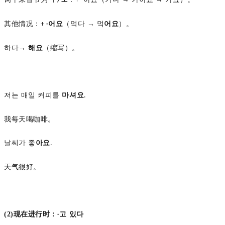
/
+ -
其他情况：
어요
（먹다
→ 먹
어요
）。
+
-
하다
→
해요
（缩写）。
저는
매일
커피를
마셔요
.
我每天喝咖啡。
날씨가
좋
아요
.
天气很好。
(2)
现在进行时：
고 있다
-