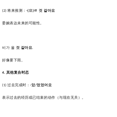
将来推测：
으
ㄹ 것 같아요
(2)
-(
)
委婉表达未来的可能性。
비가
올
것
같아요
.
好像要下雨。
其他复合时态
4.
过去完成时：
았
었었어요
(1)
-
/
表示过去的经历或已结束的动作（与现在无关）。