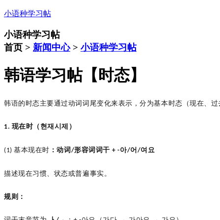
小语种学习帖
小语种学习帖
首页 >
新闻中心
>
小语种学习帖
韩语学习帖【时态】
韩语的时态主要通过动词词尾变化来表示，分为基本时态（现在、过
现在时（현재시제）
1.
基本现在时
：动词
形容词词干
아
어
여요
(1)
/
+ -
/
/
描述现在习惯、状态或普遍事实。
规则：
词干末音节为
ㅏ
ㅗ
：
아요（가다 → 가아요 → 가요）。