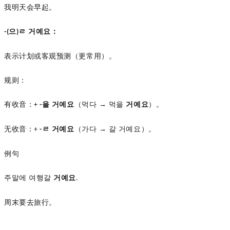
我明天会早起。
으
ㄹ 거예요：
-(
)
表示计划或客观预测（更常用）。
规则：
有收音：
을 거예요
（먹다
→ 먹을
거예요
）。
+
-
无收音：
ㄹ 거예요
（가다
→ 갈 거예요）。
+
-
例句
주말에
여행갈
거예요
.
周末要去旅行。