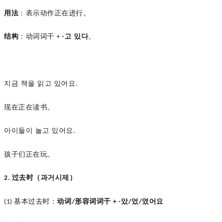
用法
：表示动作正在进行。
结构
：动词词干
고 있다
。
+
-
지금
책을
읽고
있어요
.
现在正在读书。
아이들이
놀고
있어요
.
孩子们正在玩。
过去时（과거시제）
2.
基本过去时：
动词
形容词词干
았
었
였어요
(1)
/
+ -
/
/