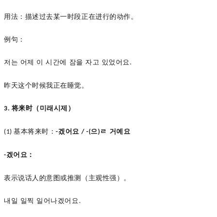
用法：描述过去某一时段正在进行的动作。
例句：
저는
어제
이
시간에
잠을
자고
있었어요
.
昨天这个时候我正在睡觉。
将来时（미래시제）
3.
基本将来时：
겠어요
으
ㄹ 거예요
(1)
-
/ -(
)
겠어요：
-
表示说话人的意图或推测（主观性强）。
내일
일찍
일어나겠어요
.