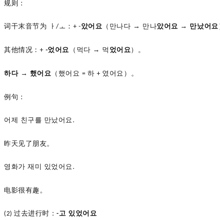
规则：
词干末音节为
ㅏ
ㅗ：
았어요
（만나다
→ 만나
았어요
→
만났어요
/
+ -
其他情况：
었어요
（먹다
→ 먹
었어요
）。
+
-
하다
→ 했어요
（했어요
하
였어요）。
=
+
例句：
어제
친구를
만났어요
.
昨天见了朋友。
영화가
재미
있었어요
.
电影很有趣。
过去进行时：
고 있었어요
(2)
-